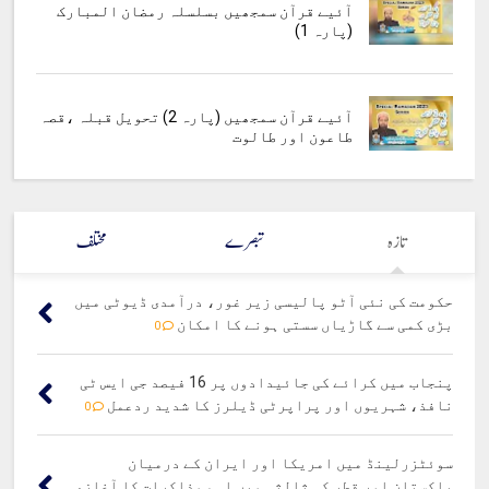
آئیے قرآن سمجھیں بسلسلہ رمضان المبارک
(پارہ 1)
آئیے قرآن سمجھیں (پارہ 2) تحویل قبلہ ،قصہ
طاعون اور طالوت
تازہ
تبصرے
مختلف
حکومت کی نئی آٹو پالیسی زیر غور، درآمدی ڈیوٹی میں
بڑی کمی سے گاڑیاں سستی ہونے کا امکان
0
پنجاب میں کرائے کی جائیدادوں پر 16 فیصد جی ایس ٹی
نافذ، شہریوں اور پراپرٹی ڈیلرز کا شدید ردعمل
0
سوئٹزرلینڈ میں امریکا اور ایران کے درمیان
پاکستان اور قطر کی ثالثی میں اہم مذاکرات کا آغاز،