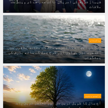
شہباز شریف کی امریکی نائب صدر جے ڈی وینس سے
ملاقات
پاکستان
این ڈی ایم اے کا الرٹ، ملک کے مختلف علاقوں میں
آندھی، تیز ہواؤں اور گرج چمک کے ساتھ بارش کی
پیشگوئی
دلچسپ وعجیب
آج سال کا طویل ترین دن اور مختصر ترین رات
ہے،جانیں کچھ دلچسپ حقائق