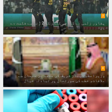
3
پشاور زلمی نے کراچی کنگز کو 2 رنز سے شکست دے
دی
4
وزیراعظم شہباز شریف کی محمد بن سلمان سے
ملاقات، خطے کی صورتحال پر تبادلہ خیال