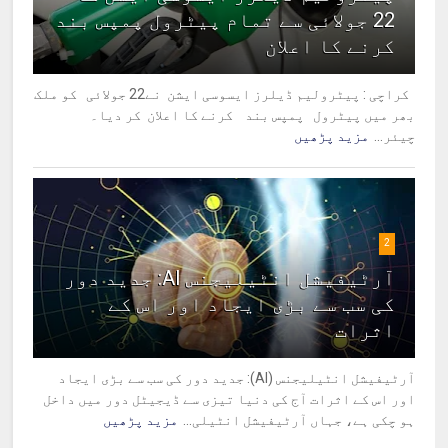
22 جولائی سے تمام پیٹرول پمپس بند
کرنے کا اعلان
کراچی : پیٹرولیم ڈیلرز ایسوسی ایشن نے22 جولائی کو ملک
بھر میں پیٹرول پمپس بند کرنے کا اعلان کر دیا۔
چیئر...
مزید پڑھیں
2
آرٹیفیشل انٹیلیجنس AI: جدید دور
کی سب سے بڑی ایجاد اور اس کے
اثرات
آرٹیفیشل انٹیلیجنس (AI): جدید دور کی سب سے بڑی ایجاد
اور اس کے اثرات آج کی دنیا تیزی سے ڈیجیٹل دور میں داخل
ہو چکی ہے، جہاں آرٹیفیشل انٹیلی...
مزید پڑھیں