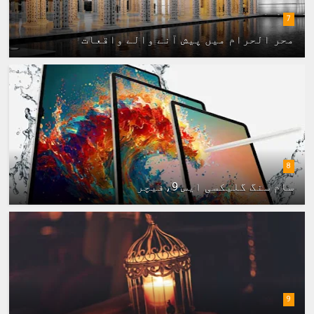
7
محر الحرام میں پیش آنے والے واقعات
8
سام سنگ گلیکسی ایس 9،فیچر
9