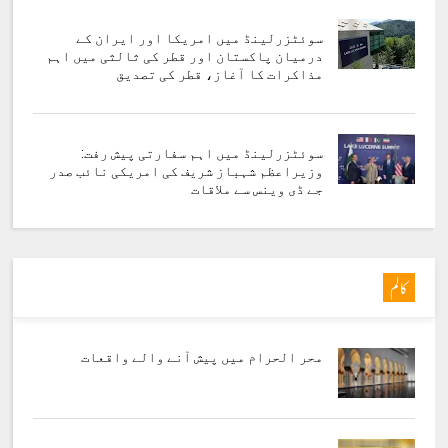
سوئٹزرلینڈ میں امریکا اور ایران کے
درمیان پاکستان اور قطر کی ثالثی میں اہم
مذاکرات کا آغاز، قطر کی تصدیق
سوئٹزرلینڈ میں اہم سفارتی پیش رفت:
وزیراعظم شہباز شریف کی امریکی نائب صدر
جے ڈی وینس سے ملاقات
کالم
محر الحرام میں پیش آنے والے واقعات