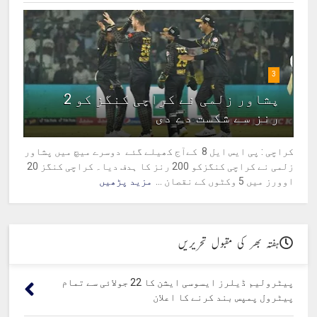
3
پشاور زلمی نے کراچی کنگز کو 2
رنز سے شکست دے دی
کراچی : پی ایس ایل 8 کےآج کھیلے گئے دوسرے میچ میں پشاور
زلمی نے کراچی کنگزکو 200 رنز کا ہدف دیا۔ کراچی کنگز 20
اوورز میں 5 وکٹوں کے نقصان ...
مزید پڑھیں
ہفتہ بھر کی مقبول تحریریں
پیٹرولیم ڈیلرز ایسوسی ایشن کا 22 جولائی سے تمام
پیٹرول پمپس بند کرنے کا اعلان