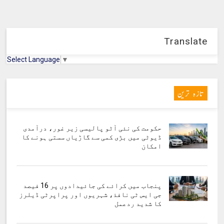
Translate
Select Language
▼
تازہ ترین
حکومت کی نئی آٹو پالیسی زیر غور، درآمدی
ڈیوٹی میں بڑی کمی سے گاڑیاں سستی ہونے کا
امکان
پنجاب میں کرائے کی جائیدادوں پر 16 فیصد
جی ایس ٹی نافذ، شہریوں اور پراپرٹی ڈیلرز
کا شدید ردعمل