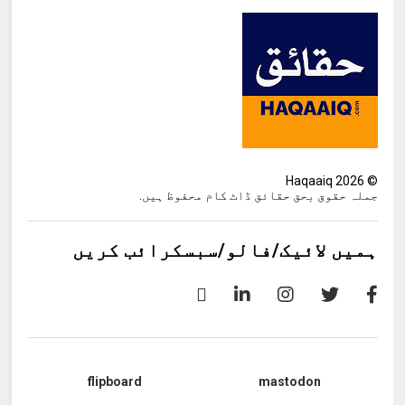
Haqaaiq
2026
©
جملہ حقوق بحق حقائق ڈاٹ کام محفوظ ہیں.
ہمیں لائیک/فالو/سبسکرائب کریں
flipboard
mastodon