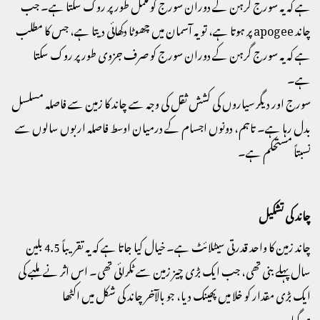
ہے کہ یہ سورج گرہن کے دوران سورج کو مکمل طور پر روک سکتا ہے۔ جب
چاند apogee پر ہوتا ہے، تو یہ آسمان میں چھوٹا دکھائی دیتا ہے، جس کا مطلب
ہے کہ یہ سورج گرہن کے دوران سورج کو صرف جزوی طور پر روک سکتا
ہے۔
سورج اور دیگر سیاروں کی کشش ثقل کی وجہ سے چاند کا زمین سے فاصلہ مسلسل
بدل رہا ہے۔ تاہم، دونوں اجسام کے درمیان اوسط فاصلہ اربوں سالوں سے
نسبتاً مستحکم ہے۔
چاند کی تشکیل
چاند زمین کا واحد قدرتی سیٹلائٹ ہے۔ خیال کیا جاتا ہے کہ یہ تقریباً 4.5 بلین
سال پہلے بنی تھی، جب ایک بڑی چیز زمین سے ٹکرائی تھی۔ اس اثر نے ملبے کی
ایک بڑی مقدار کو خلا میں پھینک دیا، جو بالآخر چاند کی شکل میں اکٹھا
ہو گیا۔