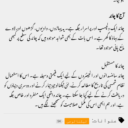
آج کا چاند
چاند ایک دلچسپ اور پراسرار جگہ ہے۔ یہ پہاڑوں، وادیوں، گڑھوں اور لاوے
کے بہاؤ کا گھر ہے۔ اس بات کے بھی شواہد موجود ہیں کہ چاند کی سطح پر کبھی
مائع پانی موجود تھا۔
چاند کا مستقبل
چاند سائنسدانوں اور انجینئروں کے لیے ایک قیمتی وسیلہ ہے۔ اس کا استعمال
نظام شمسی کی تاریخ کا مطالعہ کرنے، نئی ٹیکنالوجیز تیار کرنے اور دوسری دنیاؤں کو
دریافت کرنے کے لیے کیا جا سکتا ہے۔ چاند واقعی ایک منفرد اور خاص جگہ
ہے، اور ہم ابھی اس کی مکمل صلاحیت کو سمجھنے لگے ہیں۔
عنوانات:
ٹیکنالوجی
54