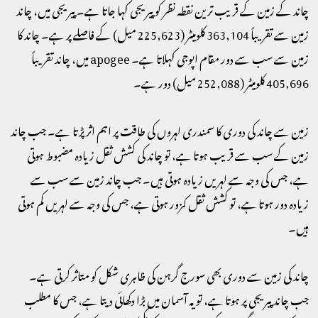
چاند کے زمین کے قریب ترین نقطہ نظر کو پیریجی کہا جاتا ہے۔ پیریجی میں، چاند
زمین سے تقریباً 363,104 کلومیٹر (225,623 میل) کے فاصلے پر ہے۔ چاند کا
زمین سے سب سے دور مقام اپوجی کہلاتا ہے۔ apogee میں، چاند تقریباً
405,696 کلومیٹر (252,088 میل) دور ہے۔
زمین سے چاند کی دوری کا سمندری لہروں کی طاقت پر اہم اثر پڑتا ہے۔ جب چاند
زمین کے سب سے قریب ہوتا ہے، تو چاند کی کشش ثقل زیادہ مضبوط ہوتی
ہے، جس کی وجہ سے لہریں زیادہ ہوتی ہیں۔ جب چاند زمین سے سب سے
زیادہ دور ہوتا ہے، تو کشش ثقل کمزور ہوتی ہے، جس کی وجہ سے لہریں کم ہوتی
ہیں۔
چاند کی زمین سے دوری بھی سورج گرہن کی ظاہری شکل کو متاثر کرتی ہے۔
جب چاند پیریجی پر ہوتا ہے، تو یہ آسمان میں بڑا دکھائی دیتا ہے، جس کا مطلب