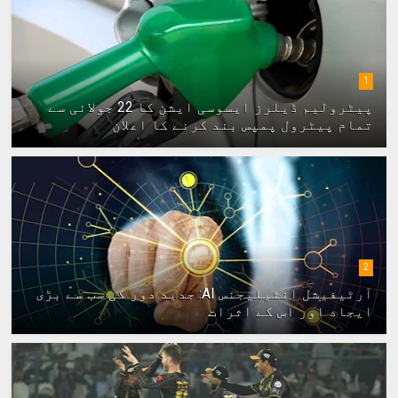
1
پیٹرولیم ڈیلرز ایسوسی ایشن کا 22 جولائی سے
تمام پیٹرول پمپس بند کرنے کا اعلان
2
آرٹیفیشل انٹیلیجنس AI: جدید دور کی سب سے بڑی
ایجاد اور اس کے اثرات