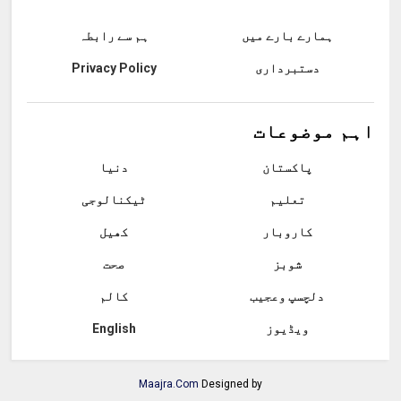
ہمارے بارے میں
ہم سے رابطہ
دستبرداری
Privacy Policy
اہم موضوعات
پاکستان
دنیا
تعلیم
ٹیکنالوجی
کاروبار
کھیل
شوبز
صحت
دلچسپ وعجیب
کالم
ویڈیوز
English
Maajra.Com
Designed by