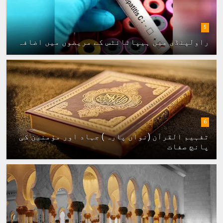
5
راولپنڈی میں ہیپاٹائٹس کے مریضوں میں اضافہ
6
تفہیم القرآن (نواں پارہ ) جہاد اور مؤمنین کی
پانچ صفات