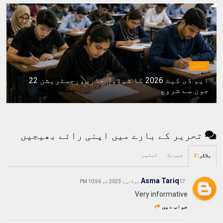
تعلیم
ایم ڈی کیٹ 2026 کا شیڈول جاری،رجسٹریشن 22
جون سے شروع
تحریر کے بارے میں اپنی رائے بھیجیں
فیس بک
ڈسکوس
بلاگر
:
3
Asma Tariq
17 جولائی، 2023 کو 10:56 PM
Very informative
جواب دیں