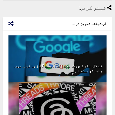
شیئر کریں:
آپ کیلئے تجویز کردہ
گوگل بارڈ چیٹ بوٹ اب آپ سے 40 زبانوں میں
بات کر سکتا ہے