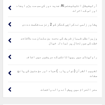
آرٹیفیشل انٹیلیجنس AI: جدید دور کی سب سے بڑی ایجاد
اور اس کے اثرات
پشاور زلمی نے کراچی کنگز کو 2 رنز سے شکست دے دی
وزیراعظم شہباز شریف کی محمد بن سلمان سے ملاقات،
خطے کی صورتحال پر تبادلہ خیال
راولپنڈی میں ہیپاٹائٹس کے مریضوں میں اضافہ
تفہیم القرآن (نواں پارہ ) جہاد اور مؤمنین کی پانچ
صفات
محر الحرام میں پیش آنے والے واقعات