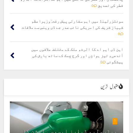
قطر کی تصدیق
0
سوئٹزرلینڈ میں اہم سفارتی پیش رفت: وزیراعظم
شہباز شریف کی امریکی نائب صدر جے ڈی وینس سے ملاقات
0
این ڈی ایم اے کا الرٹ، ملک کے مختلف علاقوں میں
آندھی، تیز ہواؤں اور گرج چمک کے ساتھ بارش کی
پیشگوئی
0
مقبول ترین
1
پیٹرولیم ڈیلرز ایسوسی ایشن کا