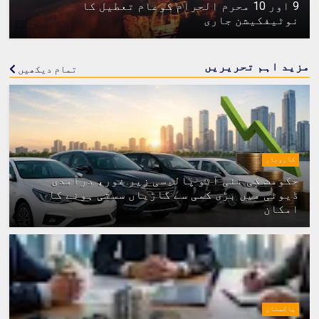
9 اور 10 محرم الحرام کوعام تعطیل کا
نوٹیفکیشن جاری
مزید اہم تحریریں
تمام دیکھیں
کاروبار
حکومت کی نئی آٹو پالیسی زیر غور، درآمدی
ڈیوٹی میں بڑی کمی سے گاڑیاں سستی ہونے کا
امکان
پاکستان