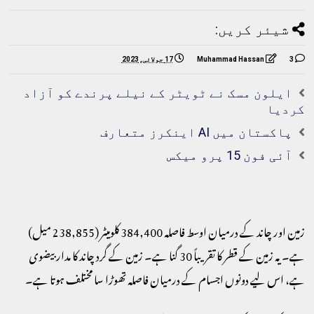
شیئر کریں:
3
Muhammad Hassan
17 جولائی, 2023
ایلون مسک نے ٹویٹر کے نیلے پرندے کو آزاد
کردیا
پاکستان میں AI اینکرز متعارف
آئی فون 15 پرو میکس
زمین اور چاند کے درمیان اوسط فاصلہ 384,400 کلومیٹر (238,855 میل)
ہے۔ یہ زمین کے قطر کا تقریباً 30 گنا ہے۔ زمین کے گرد چاند کا مدار بیضوی
ہے، اس لیے دونوں اجسام کے درمیان فاصلہ تھوڑا سا مختلف ہوتا ہے۔