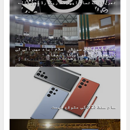
تھریڈز نے تمام ایپس کے ریکارڈ توڑ ڈالے
جناح کنوینشن سینٹر اسلام آباد میں آئی ٹی
کانفرس (ایل سی ڈی)کا انعقاد
سام سنگ S 23 کی متوقع قیمت