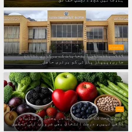
پاکستان
گلگت بلتستان انتخابات کے سرکاری نتائج
جاری،پیپلز پارٹی کو برتری حاصل
صحت
دل کی صحت کے لیے صرف زیادہ پھل اور سبزیاں
کافی نہیں، درست انتخاب بھی ضروری: نئی تحقیق