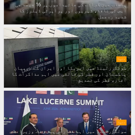
پنجاب میں کرائے کی جائیدادوں پر 16 فیصد جی
ایس ٹی نافذ، شہریوں اور پراپرٹی ڈیلرز کا
شدید ردعمل
دنیا
سوئٹزرلینڈ میں امریکا اور ایران کے درمیان
پاکستان اور قطر کی ثالثی میں اہم مذاکرات کا
آغاز، قطر کی تصدیق
دنیا
سوئٹزرلینڈ میں اہم سفارتی پیش رفت: وزیراعظم