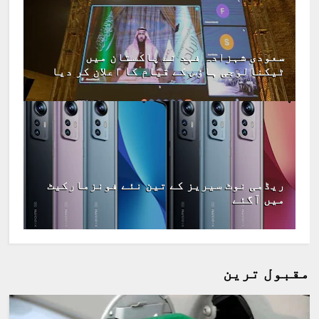
سعودی شہزادہ فہد نے پاکستان میں
ٹیکنالوجی ہاؤس کے قیام کا اعلان کر دیا
ریڈمی نوٹ سیریز کے تین نئے فونزمارکیٹ
میں آگئے
مقبول ترین